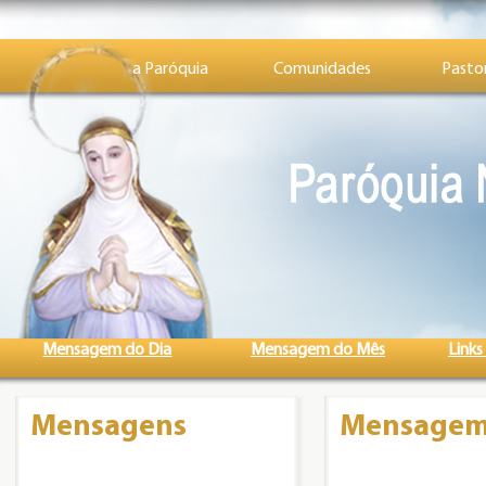
a Paróquia
Comunidades
Pastor
Mensagem do Dia
Mensagem do Mês
Links
Mensagens
Mensagem 