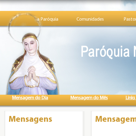
a Paróquia
Comunidades
Pastor
Mensagem do Dia
Mensagem do Mês
Links
Mensagens
Mensagem d