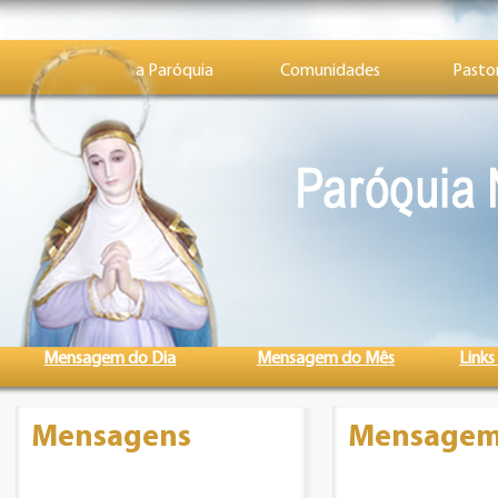
a Paróquia
Comunidades
Pastor
Mensagem do Dia
Mensagem do Mês
Links
Mensagens
Mensagem d